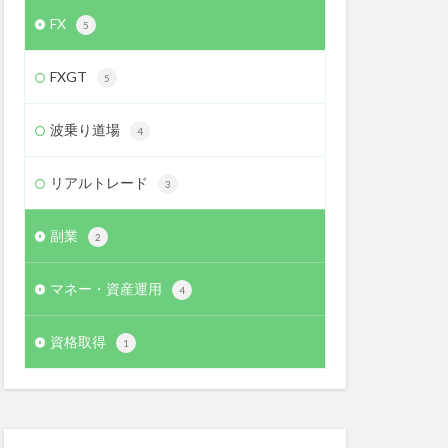
FX
5
FXGT
5
波乗り道場
4
リアルトレード
3
副業
2
マネー・資産運用
4
資格取得
1